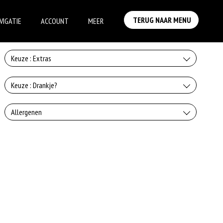
TERUG NAAR MENU
VIGATIE
ACCOUNT
MEER
Keuze : Extras
Zonder salade
Keuze : Drankje?
+0.00
Coca Cola
Allergenen
Extra Kaas
+€2.50
Gluten is een eiwit dat van nature voorkomt in bepaalde granen.
+€0.50
Coca Cola Light
Voorbeelden van glutenhoudende granen zijn tarwe, kamut, spelt, gerst
en rogge. Gluten geven elasticiteit aan de producten die van het meel
gemaakt worden. Hoe meer gluten het meel bevat, des
+€2.50
Soja behoort tot de peulvruchten. Sojabonen zijn rijk aan goed bruikbare
eiwitten. Soja wordt in de voedingsmiddelenindustrie veel gebruikt als
Cola zero
structuurverbeteraar, emulgator en als vulling.
+€2.50
Dit product bevat rundvlees
Fanta orange