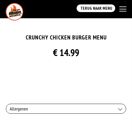
TERUG NAAR MENU
CRUNCHY CHICKEN BURGER MENU
€ 14.99
Allergenen
Gluten is een eiwit dat van nature voorkomt in bepaalde granen. Voorbeelden
van glutenhoudende granen zijn tarwe, kamut, spelt, gerst en rogge. Gluten
geven elasticiteit aan de producten die van het meel gemaakt worden. Hoe