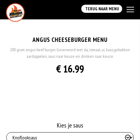
TERUG NAAR MENU
ANGUS CHEESEBURGER MENU
200 gram angus beef burger. Geserveerd met sla, tomaat, ui, kaas,gebakken
aardappelen, saus naar keuze en drinken naar keuze.
€ 16.99
Kies je saus