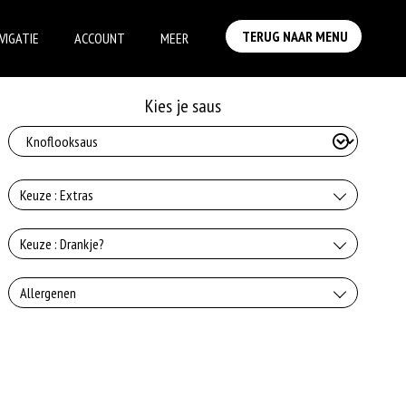
TERUG NAAR MENU
VIGATIE
ACCOUNT
MEER
Kies je saus
Keuze : Extras
Zonder salade
Keuze : Drankje?
+0.00
Coca Cola
Allergenen
Extra Kaas
+€2.50
+€0.50
Dit product bevat varkensvlees
Coca Cola Light
+€2.50