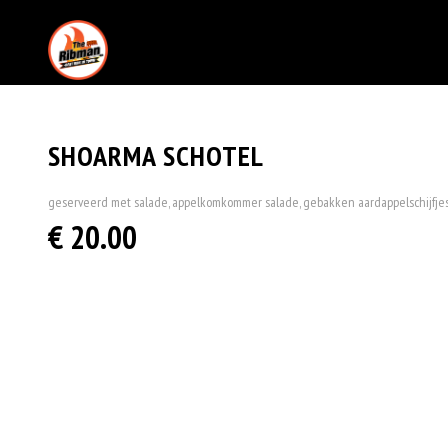
SHOARMA SCHOTEL
geserveerd met salade, appelkomkommer salade, gebakken aardappelschijfjes
€ 20.00