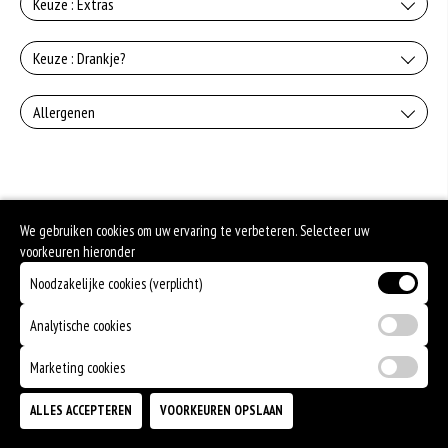
Keuze : Extras
Zonder salade
Keuze : Drankje?
+0.00
Coca Cola
Allergenen
Extra Kaas
+€2.50
+€0.50
Dit product bevat varkensvlees
Coca Cola Light
+€2.50
We gebruiken cookies om uw ervaring te verbeteren. Selecteer uw
Cola zero
voorkeuren hieronder
Noodzakelijke cookies (verplicht)
+€2.50
Fanta orange
Analytische cookies
+€2.50
Marketing cookies
Fanta strawberry
ALLES ACCEPTEREN
VOORKEUREN OPSLAAN
TOEVOEGEN
+€2.50
Fanta exotic