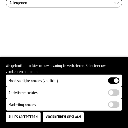
Allergenen
Zuivel past in een gezonde voeding. Koemelk-allergie is echter de meest
voorkomende voedselallergie.
We gebruiken cookies om uw ervaring te verbeteren. Selecteer uw
voorkeuren hieronder
Noodzakelijke cookies (verplicht)
Analytische cookies
Marketing cookies
ALLES ACCEPTEREN
VOORKEUREN OPSLAAN
TOEVOEGEN