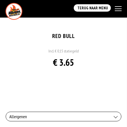
TERUG NAAR MENU
RED BULL
Incl. € 0,15 statiegeld
€ 3.65
Allergenen